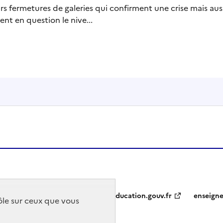
urs fermetures de galeries qui confirment une crise mais a
nt en question le nive...
education.gouv.fr
enseign
rôle sur ceux que vous