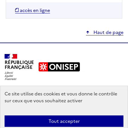
accès en ligne
Haut de page
RÉPUBLIQUE
FRANÇAISE
education.gouv.fr
Ce site utilise des cookies et vous donne le contrôle
sur ceux que vous souhaitez activer
enseignementsup-recherche.gouv.fr
onisep.fr
Tout accepter