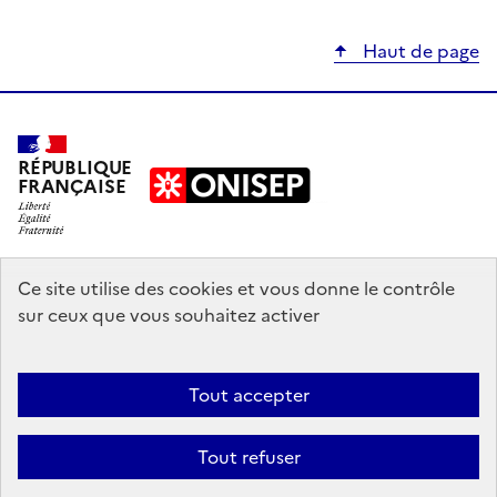
Haut de page
RÉPUBLIQUE
FRANÇAISE
education.gouv.fr
Ce site utilise des cookies et vous donne le contrôle
sur ceux que vous souhaitez activer
enseignementsup-recherche.gouv.fr
onisep.fr
Tout accepter
Mentions légales
Données personnelles
Plan du site
Contact
Tout refuser
Accessibilité : partiellement conforme