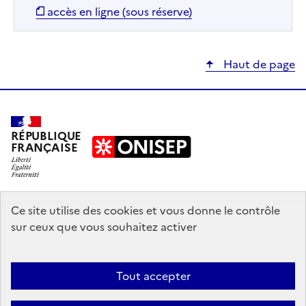
accès en ligne (sous réserve)
Haut de page
RÉPUBLIQUE
FRANÇAISE
education.gouv.fr
Ce site utilise des cookies et vous donne le contrôle
sur ceux que vous souhaitez activer
enseignementsup-recherche.gouv.fr
onisep.fr
Tout accepter
Mentions légales
Données personnelles
Plan du site
Contact