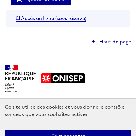
Accès en ligne (sous réserve)
Haut de page
RÉPUBLIQUE
FRANÇAISE
education.gouv.fr
Ce site utilise des cookies et vous donne le contrôle
sur ceux que vous souhaitez activer
enseignementsup-recherche.gouv.fr
onisep.fr