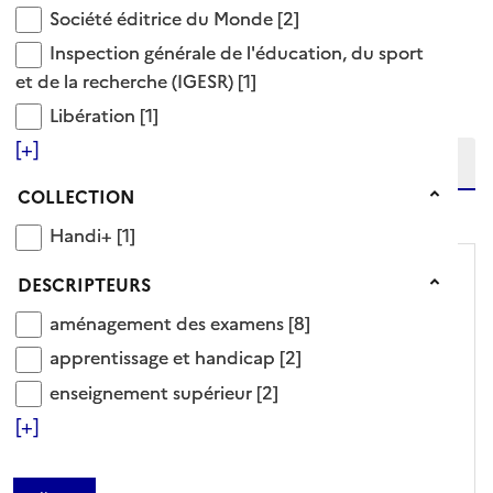
Société éditrice du Monde
Société éditrice du Monde
[2]
Inspection générale de l'éducation, du sport et de
Inspection générale de l'éducation, du sport
Ajouter le résultat au panier
Tris disponibles (Ouverture d'une modale)
et de la recherche (IGESR)
[1]
Affiner la recherche
Libération
Libération
[1]
Etendre la recherche sur
[+]
Collection
COLLECTION
niveau(x) vers le bas
Handi+
Handi+
[1]
Descripteurs
DESCRIPTEURS
aménagement des examens
aménagement des examens
[8]
apprentissage et handicap
apprentissage et handicap
[2]
enseignement supérieur
enseignement supérieur
[2]
[+]
ARTICLE