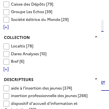
Caisse des Dépôts
Caisse des Dépôts
[79]
Ajouter le résultat au panier
Affiner la recherche
Groupe Les Echos
Groupe Les Echos
[39]
Etendre la recherche sur
Société éditrice du Monde
Société éditrice du Monde
[29]
[+]
niveau(x) vers le bas
Collection
COLLECTION
Localtis
Localtis
[78]
Précédente
1
...
33
34
35
Dares Analyses
Dares Analyses
[10]
36
Suivante
Bref
Bref
[6]
[+]
Descripteurs
DESCRIPTEURS
Haut de page
aide à l'insertion des jeunes
aide à l'insertion des jeunes
[374]
insertion professionnelle des jeunes
insertion professionnelle des jeunes
[266]
dispositif d'accueil d'information et d'orientation
dispositif d'accueil d'information et
RÉPUBLIQUE