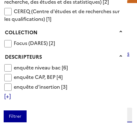
recherche, des études et des statistiques)
[2]
CEREQ (Centre d'études et de recherches sur les qu
CEREQ (Centre d'études et de recherches sur
Voir le fil d’Ariane
les qualifications)
[1]
Catégorie enquête niveau bac
Collection
COLLECTION
Focus (DARES)
Focus (DARES)
[2]
Descripteurs OnisepDoc
>
Emploi et insertion
>
insertion professionnelle
>
débouchés professionnels
Descripteurs
DESCRIPTEURS
>
enquête d'insertion
>
enquête niveau bac
enquête niveau bac
enquête niveau bac
[6]
6 Documents disponibles dans cette catégorie
enquête CAP, BEP
enquête CAP, BEP
[4]
enquête d'insertion
Ajouter le résultat au panier
enquête d'insertion
[3]
Tris disponibles (Ouverture d'une modale)
[+]
Affiner la recherche
Etendre la recherche sur
niveau(x) vers le bas