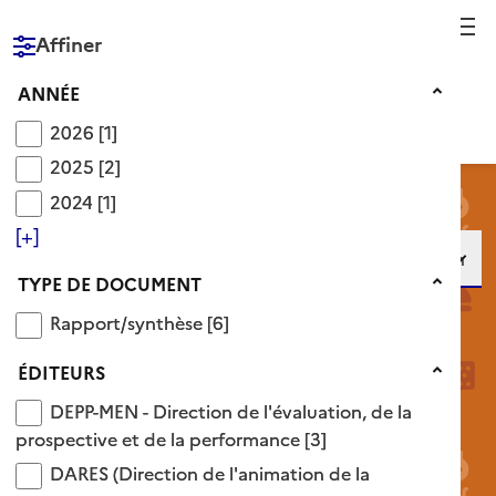
Reche
Affiner
RÉPUBLIQUE
FRANÇAISE
Année
ANNÉE
2026
2026
[1]
2025
2025
[2]
2024
2024
[1]
[+]
Type de document
TYPE DE DOCUMENT
Rapport/synthèse
Rapport/synthèse
[6]
Éditeurs
ÉDITEURS
Historique de recherche
DEPP-MEN - Direction de l'évaluation, de la prosp
DEPP-MEN - Direction de l'évaluation, de la
Recherche avancée
prospective et de la performance
[3]
Aide
DARES (Direction de l'animation de la recherche, d
DARES (Direction de l'animation de la