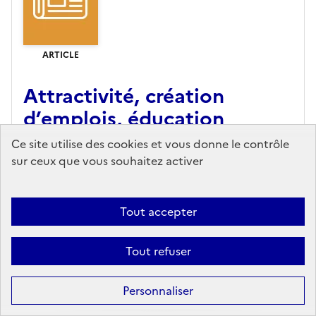
ARTICLE
Attractivité, création
d’emplois, éducation
artistique... Les festivals, si
Ce site utilise des cookies et vous donne le contrôle
chers mais si indispensables
sur ceux que vous souhaitez activer
à nos territoires
Tout accepter
Le Figaro - N°25143 27/06/2025
ENQUÊTE - Entre retombées économiques,
Tout refuser
maillage culturel et sauvegarde du patrimoine,
ces manifestations font la fierté de nos villages,
Personnaliser
villes, départements ou régions. Une exception
culturelle que le monde...