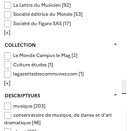
La Lettre du Musicien
Voir aussi
La Lettre du Musicien
[92]
Société éditrice du Monde
Société éditrice du Monde
[53]
Société du Figaro SAS
ethnologie
Société du Figaro SAS
[17]
facture instrumentale
[+]
248 Documents disponibles dans cette catégorie
Collection
COLLECTION
Le Monde Campus le Mag
Le Monde Campus le Mag
[2]
Ajouter le résultat au panier
Culture études
Culture études
[1]
Tris disponibles (Ouverture d'une modale)
Affiner la recherche
lagazettedescommunes.com
lagazettedescommunes.com
[1]
Etendre la recherche sur
[+]
Descripteurs
DESCRIPTEURS
niveau(x) vers le bas
musique
musique
[203]
conservatoire de musique, de danse et d'art dra
conservatoire de musique, de danse et d'art
dramatique
[46]