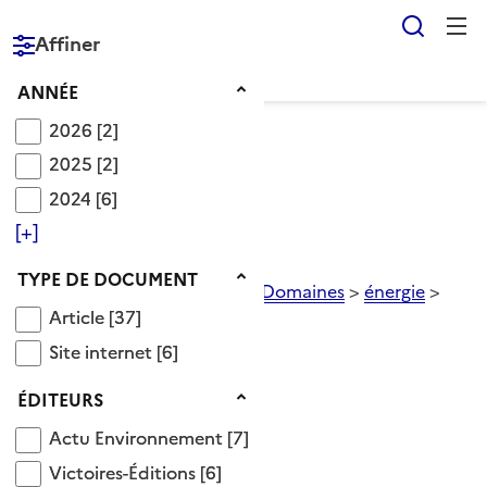
Reche
RÉPUBLIQUE
Affiner
FRANÇAISE
Année
ANNÉE
2026
2026
[2]
2025
2025
[2]
Voir le fil d’Ariane
2024
2024
[6]
Catégorie gaz
[+]
Type de document
TYPE DE DOCUMENT
Descripteurs OnisepDoc
>
Domaines
>
énergie
>
Article
énergie fossile
>
gaz
Article
[37]
Synonyme(s)
Site internet
Site internet
[6]
Éditeurs
transport distribution gaz
ÉDITEURS
Voir aussi
Actu Environnement
Actu Environnement
[7]
Victoires-Éditions
Victoires-Éditions
[6]