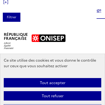
[+]
Haut de page
RÉPUBLIQUE
FRANÇAISE
education.gouv.fr
Ce site utilise des cookies et vous donne le contrôle
sur ceux que vous souhaitez activer
enseignementsup-recherche.gouv.fr
onisep.fr
Tout accepter
Mentions légales
Données personnelles
Plan du site
Contact
Tout refuser
Accessibilité : partiellement conforme