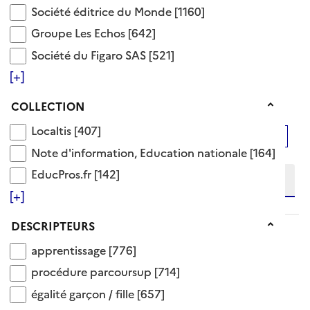
scolaire et professionnelle
formation
Société éditrice du Monde
Société éditrice du Monde
[1160]
politique et
Groupe Les Echos
organisation du système
Groupe Les Echos
[642]
administration du
éducatif
Société du Figaro SAS
Société du Figaro SAS
[521]
système éducatif
[+]
vie scolaire et étudiante
9356 Documents disponibles dans cette catégorie
Collection
COLLECTION
Localtis
Localtis
[407]
Ajouter le résultat au panier
Affiner la recherche
Note d'information, Education nationale
Note d'information, Education nationale
[164]
Etendre la recherche sur
EducPros.fr
EducPros.fr
[142]
[+]
niveau(x) vers le bas
Descripteurs
DESCRIPTEURS
Précédente
1
2
3
4
...
apprentissage
apprentissage
[776]
procédure parcoursup
procédure parcoursup
[714]
312
Suivante
égalité garçon / fille
égalité garçon / fille
[657]