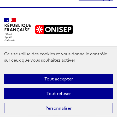
RÉPUBLIQUE
FRANÇAISE
education.gouv.fr
Ce site utilise des cookies et vous donne le contrôle
sur ceux que vous souhaitez activer
enseignementsup-recherche.gouv.fr
onisep.fr
Tout accepter
Mentions légales
Données personnelles
Plan du site
Contact
Tout refuser
Accessibilité : partiellement conforme
Sauf mention explicite de propriété intellectuelle détenue par des tiers,
Personnaliser
les contenus de ce site sont proposés sous
licence etalab-2.0