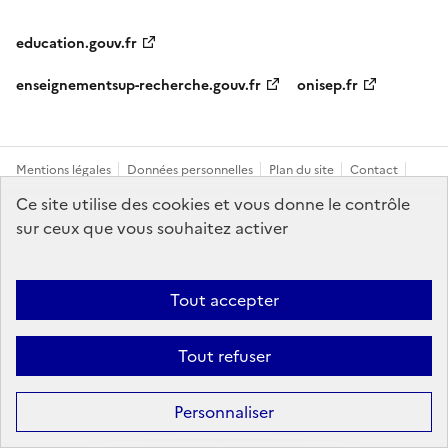
education.gouv.fr
enseignementsup-recherche.gouv.fr
onisep.fr
Mentions légales
Données personnelles
Plan du site
Contact
Accessibilité : partiellement conforme
Ce site utilise des cookies et vous donne le contrôle
sur ceux que vous souhaitez activer
Sauf mention explicite de propriété intellectuelle détenue par des tiers,
les contenus de ce site sont proposés sous
licence etalab-2.0
Tout accepter
Tout refuser
Personnaliser