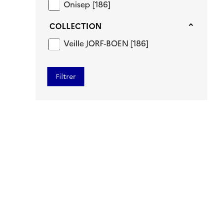
Onisep
Onisep
[186]
Collection
COLLECTION
Veille JORF-BOEN
Veille JORF-BOEN
[186]