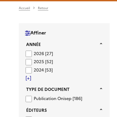
Accueil
Retour
Affiner
Année
ANNÉE
2026
2026
[27]
2025
2025
[52]
2024
2024
[53]
[+]
Type de document
TYPE DE DOCUMENT
Publication Onisep
Publication Onisep
[186]
Éditeurs
ÉDITEURS