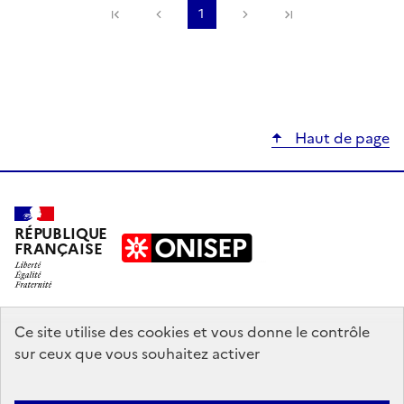
Précédente
1
Suivante
Haut de page
RÉPUBLIQUE
FRANÇAISE
education.gouv.fr
Ce site utilise des cookies et vous donne le contrôle
sur ceux que vous souhaitez activer
enseignementsup-recherche.gouv.fr
onisep.fr