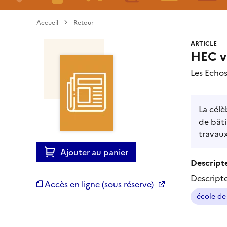
Accueil
Retour
ARTICLE
HEC v
Les Echo
La célè
de bâti
travaux
Ajouter au panier
Descripte
Descript
Accès en ligne (sous réserve)
école d