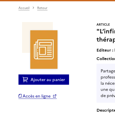
Accueil
Retour
ARTICLE
"L’inf
théra
Editeur :
Collectio
Partage
profess
Ajouter au panier
la néce
une qua
de prév
Accès en ligne
Descripte