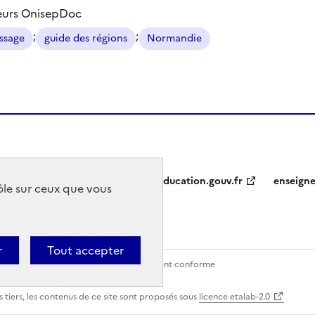
eurs OnisepDoc
;
;
ssage
guide des régions
Normandie
education.gouv.fr
enseign
rôle sur ceux que vous
r
Tout accepter
Contact
Accessibilité : partiellement conforme
 tiers, les contenus de ce site sont proposés sous
licence etalab-2.0