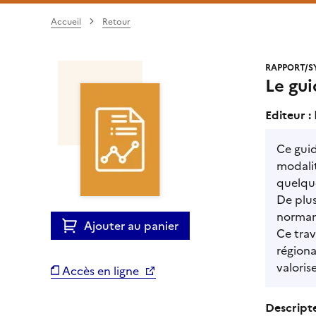
Accueil
Retour
RAPPORT/S
Le gu
Editeur :
Ce guid
modalit
quelque
De plus
norma
Ajouter au panier
Ce trav
régiona
valoris
Accès en ligne
Descripte