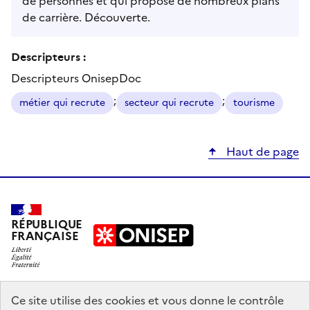
de personnes et qui propose de nombreux plans
de carrière. Découverte.
Descripteurs :
Descripteurs OnisepDoc
;
;
métier qui recrute
secteur qui recrute
tourisme
Haut de page
RÉPUBLIQUE
FRANÇAISE
education.gouv.fr
Ce site utilise des cookies et vous donne le contrôle