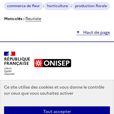
;
;
commerce de fleur
horticulture
production florale
Mots-clés :
fleuriste
Haut de page
RÉPUBLIQUE
FRANÇAISE
education.gouv.fr
Ce site utilise des cookies et vous donne le contrôle
sur ceux que vous souhaitez activer
enseignementsup-recherche.gouv.fr
onisep.fr
Tout accepter