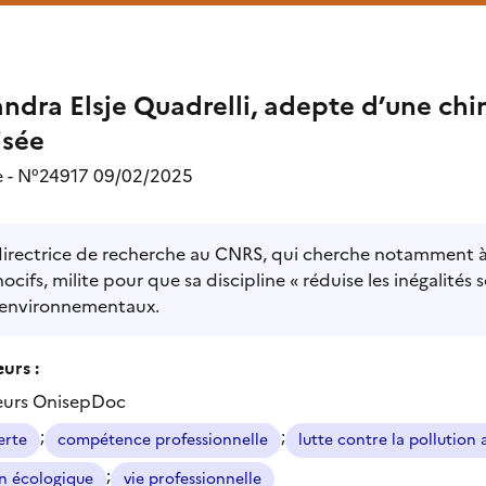
ndra Elsje Quadrelli, adepte d’une chi
isée
 - N°24917 09/02/2025
irectrice de recherche au CNRS, qui cherche notamment à 
ocifs, milite pour que sa discipline « réduise les inégalité
 environnementaux.
urs :
eurs OnisepDoc
;
;
erte
compétence professionnelle
lutte contre la pollutio
;
on écologique
vie professionnelle