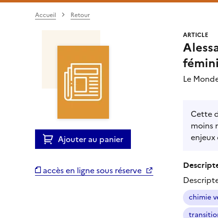
Accueil
Retour
ARTICLE
Alessa
fémin
Le Monde
Cette d
moins n
enjeux
Ajouter au panier
Descripte
accès en ligne sous réserve
Descript
chimie v
transiti