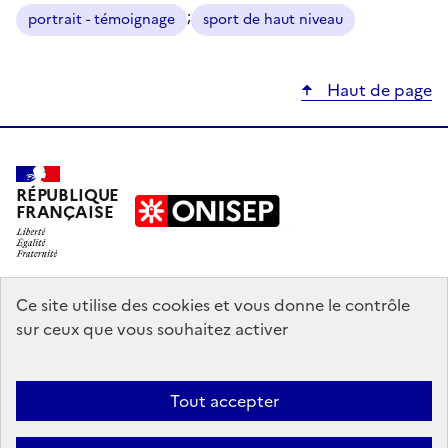
;
portrait - témoignage
sport de haut niveau
Haut de page
RÉPUBLIQUE
FRANÇAISE
education.gouv.fr
Ce site utilise des cookies et vous donne le contrôle
sur ceux que vous souhaitez activer
enseignementsup-recherche.gouv.fr
onisep.fr
Tout accepter
Mentions légales
Données personnelles
Plan du site
Contact