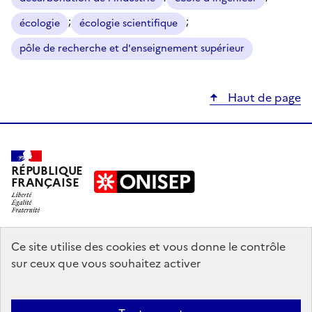
;
;
écologie
écologie scientifique
pôle de recherche et d'enseignement supérieur
Haut de page
RÉPUBLIQUE
FRANÇAISE
education.gouv.fr
Ce site utilise des cookies et vous donne le contrôle
sur ceux que vous souhaitez activer
enseignementsup-recherche.gouv.fr
onisep.fr