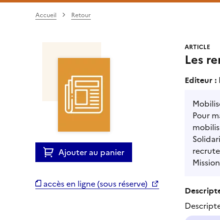
Accueil
Retour
ARTICLE
Les re
Editeur :
Mobilis
Pour m
mobilis
Solidar
recrute
Ajouter au panier
Mission
accès en ligne (sous réserve)
Descripte
Descript