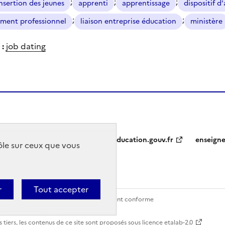
;
;
;
insertion des jeunes
apprenti
apprentissage
dispositif d
;
;
ment professionnel
liaison entreprise éducation
ministère
 :
job dating
education.gouv.fr
enseign
rôle sur ceux que vous
r
Tout accepter
Contact
Accessibilité : partiellement conforme
 tiers, les contenus de ce site sont proposés sous
licence etalab-2.0