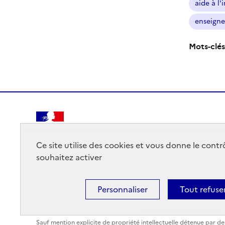
aide à l'
enseigne
Mots-clés
RÉPUBLIQUE
FRANÇAISE
Ce site utilise des cookies et vous donne le cont
souhaitez activer
Personnaliser
Tout refuse
Mentions légales
Données personnelles
Plan du site
Sauf mention explicite de propriété intellectuelle détenue par des