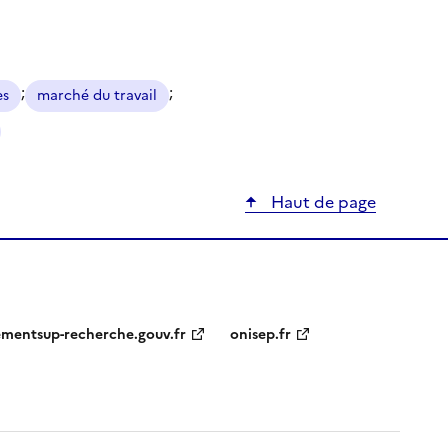
;
;
es
marché du travail
Haut de page
ementsup-recherche.gouv.fr
onisep.fr