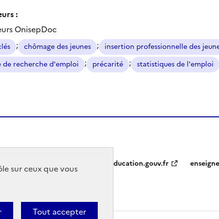
urs :
eurs OnisepDoc
;
;
clés
chômage des jeunes
insertion professionnelle des jeun
;
;
 de recherche d'emploi
précarité
statistiques de l'emploi
education.gouv.fr
enseign
rôle sur ceux que vous
r
Tout accepter