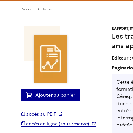
Accueil
Retour
RAPPORT/S
Les tr
ans a
Editeur :
Paginatio
Cette é
formati
Ajouter au panier
Céreq, 
données
entrée 
accès au PDF
interro
accès en ligne (sous réserve)
précéde