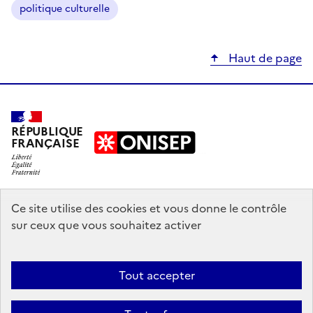
politique culturelle
Haut de page
RÉPUBLIQUE
FRANÇAISE
education.gouv.fr
Ce site utilise des cookies et vous donne le contrôle
sur ceux que vous souhaitez activer
enseignementsup-recherche.gouv.fr
onisep.fr
Tout accepter
Mentions légales
Données personnelles
Plan du site
Contact