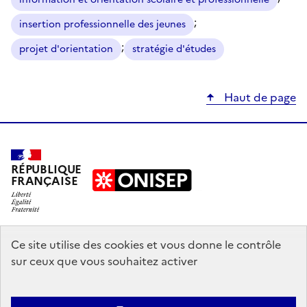
;
insertion professionnelle des jeunes
;
projet d'orientation
stratégie d'études
Haut de page
RÉPUBLIQUE
FRANÇAISE
education.gouv.fr
Ce site utilise des cookies et vous donne le contrôle
sur ceux que vous souhaitez activer
enseignementsup-recherche.gouv.fr
onisep.fr