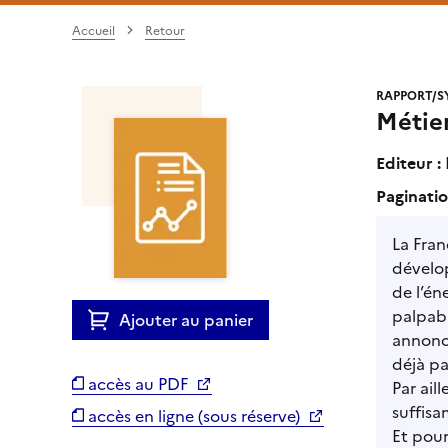
Accueil
Retour
RAPPORT/S
Métier
Editeur :
Paginatio
La Fran
dévelop
de l’én
palpabl
Ajouter au panier
annonc
déjà p
accès au PDF
Par ail
suffisa
accès en ligne (sous réserve)
Et pour