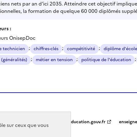
iens nets par an d’ici 2035. Atteindre cet objectif impliqu
sionnelles, la formation de quelque 60 000 diplômés supp
urs :
eurs OnisepDoc
;
;
;
e technicien
chiffres-clés
compétitivité
diplôme d'école
;
;
;
 (généralités)
métier en tension
politique de l'éducation
education.gouv.fr
enseign
rôle sur ceux que vous