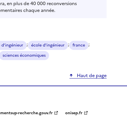
era, en plus de 40 000 reconversions
lémentaires chaque année.
;
;
;
 d'ingénieur
école d'ingénieur
france
sciences économiques
Haut de page
ementsup-recherche.gouv.fr
onisep.fr