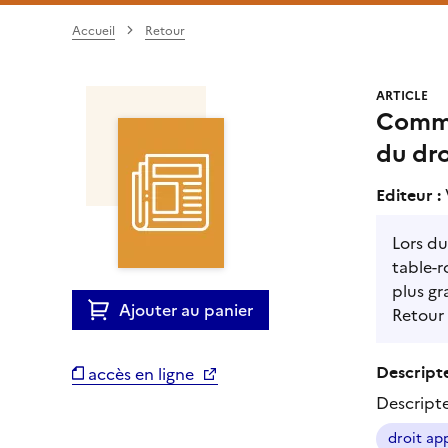
Accueil
Retour
ARTICLE
Comme
du dro
Editeur :
Lors du
table-r
plus gr
Ajouter au panier
Retour 
Descripte
accès en ligne
Descript
droit ap