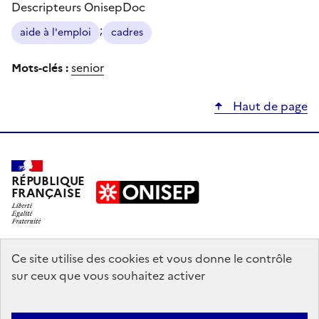
Descripteurs OnisepDoc
;
aide à l'emploi
cadres
Mots-clés :
senior
Haut de page
RÉPUBLIQUE
FRANÇAISE
education.gouv.fr
Ce site utilise des cookies et vous donne le contrôle
sur ceux que vous souhaitez activer
enseignementsup-recherche.gouv.fr
onisep.fr