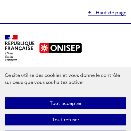
Haut de page
RÉPUBLIQUE
FRANÇAISE
education.gouv.fr
Ce site utilise des cookies et vous donne le contrôle
sur ceux que vous souhaitez activer
enseignementsup-recherche.gouv.fr
onisep.fr
Tout accepter
Mentions légales
Données personnelles
Plan du site
Contact
Tout refuser
Accessibilité : partiellement conforme