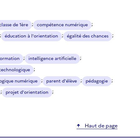
;
;
classe de 1ère
compétence numérique
;
;
;
éducation à l'orientation
égalité des chances
;
;
 formation
intelligence artificielle
;
 technologique
;
;
;
gogique numérique
parent d'élève
pédagogie
;
;
projet d'orientation
Haut de page