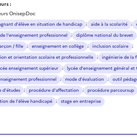
urs :
eurs OnisepDoc
;
;
nant d'élève en situation de handicap
aide à la scolarité
;
de l'enseignement professionnel
diplôme national du brevet
;
;
;
arçon / fille
enseignement en collège
inclusion scolaire
;
ion et orientation scolaire et professionnelle
ingénierie de la
;
lycée enseignement supérieur
lycée d'enseignement général et
;
;
enseignement professionnel
mode d'évaluation
outil péda
;
;
e d'études
procédure d'affectation
procédure parcoursup
;
ation de l'élève handicapé
stage en entreprise