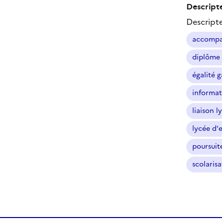
Descripte
Descript
accompag
diplôme 
égalité g
informat
liaison 
lycée d'
poursuit
scolaris