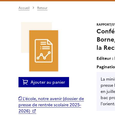
Accueil
Retour
RAPPORT/S
Confér
Borne,
la Rec
Editeur :
Paginatio
La mini
Ajouter au panier
presse 
en juil
bac pro
L'école, notre avenir (dossier de
l'orien
presse de rentrée scolaire 2025-
2026)