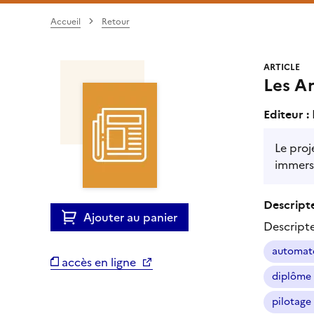
Accueil
Retour
ARTICLE
Les Ar
Editeur :
Le proj
immersi
Descripte
Ajouter au panier
Descript
automate
accès en ligne
diplôme 
pilotage