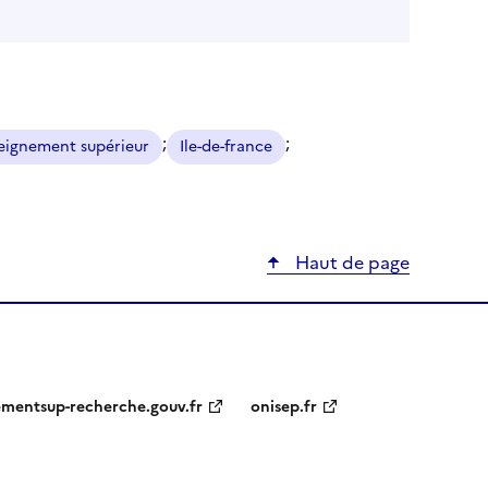
;
;
eignement supérieur
Ile-de-france
Haut de page
ementsup-recherche.gouv.fr
onisep.fr