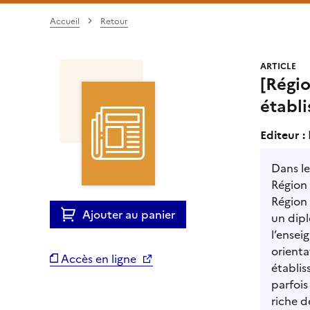
Accueil
Retour
ARTICLE
[Régio
établ
Editeur :
Dans le
Région 
Région 
Ajouter au panier
un dipl
l’ensei
orienta
Accès en ligne
établis
parfois
riche d