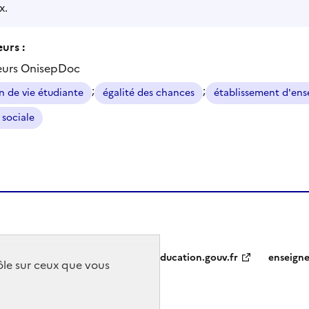
x.
urs :
eurs OnisepDoc
;
;
n de vie étudiante
égalité des chances
établissement d'ens
 sociale
education.gouv.fr
enseign
rôle sur ceux que vous