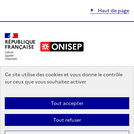
Haut de page
RÉPUBLIQUE
FRANÇAISE
education.gouv.fr
Ce site utilise des cookies et vous donne le contrôle
sur ceux que vous souhaitez activer
enseignementsup-recherche.gouv.fr
onisep.fr
Tout accepter
Mentions légales
Données personnelles
Plan du site
Contact
Tout refuser
Accessibilité : partiellement conforme
Sauf mention explicite de propriété intellectuelle détenue par des tiers,