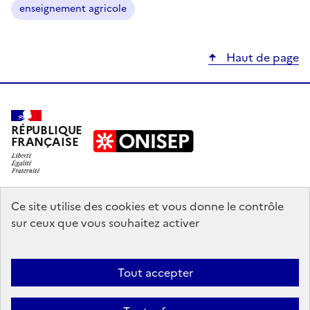
enseignement agricole
Haut de page
RÉPUBLIQUE
FRANÇAISE
education.gouv.fr
Ce site utilise des cookies et vous donne le contrôle
sur ceux que vous souhaitez activer
enseignementsup-recherche.gouv.fr
onisep.fr
Tout accepter
Mentions légales
Données personnelles
Plan du site
Contact