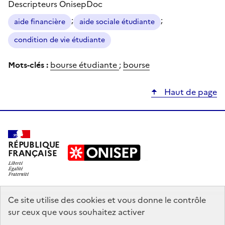
Descripteurs OnisepDoc
;
;
aide financière
aide sociale étudiante
condition de vie étudiante
Mots-clés :
bourse étudiante
;
bourse
Haut de page
RÉPUBLIQUE
FRANÇAISE
education.gouv.fr
Ce site utilise des cookies et vous donne le contrôle
sur ceux que vous souhaitez activer
enseignementsup-recherche.gouv.fr
onisep.fr