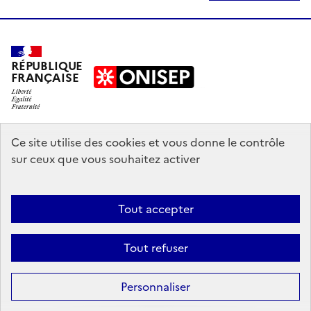
RÉPUBLIQUE
FRANÇAISE
education.gouv.fr
Ce site utilise des cookies et vous donne le contrôle
sur ceux que vous souhaitez activer
enseignementsup-recherche.gouv.fr
onisep.fr
Tout accepter
Mentions légales
Données personnelles
Plan du site
Contact
Tout refuser
Accessibilité : partiellement conforme
Sauf mention explicite de propriété intellectuelle détenue par des tiers,
Personnaliser
les contenus de ce site sont proposés sous
licence etalab-2.0