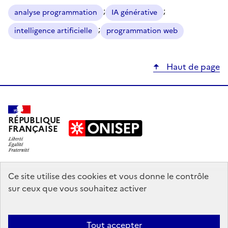
;
;
analyse programmation
IA générative
;
intelligence artificielle
programmation web
Haut de page
RÉPUBLIQUE
FRANÇAISE
education.gouv.fr
Ce site utilise des cookies et vous donne le contrôle
sur ceux que vous souhaitez activer
enseignementsup-recherche.gouv.fr
onisep.fr
Tout accepter