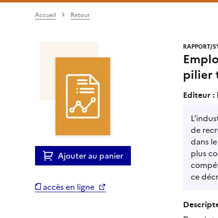
Accueil
Retour
RAPPORT/S
Emploi
pilier 
Editeur :
L’indus
de recr
dans le
plus co
Ajouter au panier
compéti
ce déc
accès en ligne
Descripte