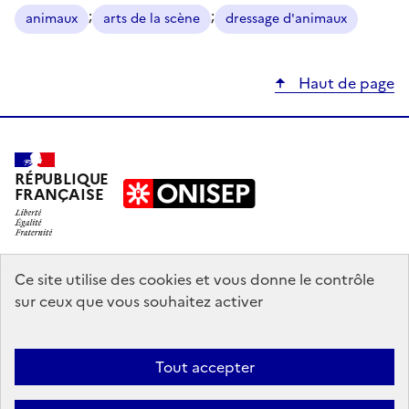
;
;
animaux
arts de la scène
dressage d'animaux
Haut de page
RÉPUBLIQUE
FRANÇAISE
education.gouv.fr
Ce site utilise des cookies et vous donne le contrôle
sur ceux que vous souhaitez activer
enseignementsup-recherche.gouv.fr
onisep.fr
Tout accepter
Mentions légales
Données personnelles
Plan du site
Contact