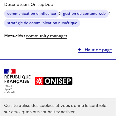
Descripteurs OnisepDoc
;
;
communication d'influence
gestion de contenu web
stratégie de communication numérique
Mots-clés :
community manager
Haut de page
RÉPUBLIQUE
FRANÇAISE
education.gouv.fr
Ce site utilise des cookies et vous donne le contrôle
sur ceux que vous souhaitez activer
enseignementsup-recherche.gouv.fr
onisep.fr