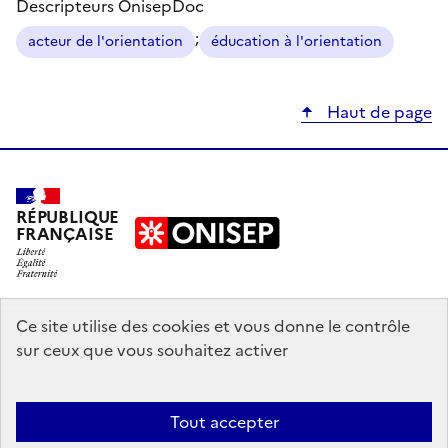
Descripteurs OnisepDoc
;
acteur de l'orientation
éducation à l'orientation
Haut de page
RÉPUBLIQUE
FRANÇAISE
education.gouv.fr
Ce site utilise des cookies et vous donne le contrôle
sur ceux que vous souhaitez activer
enseignementsup-recherche.gouv.fr
onisep.fr
Tout accepter