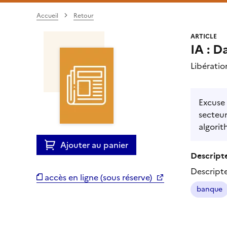
Accueil
Retour
ARTICLE
IA : D
Libératio
Excuse 
secteur
algorit
Ajouter au panier
Descripte
Descript
accès en ligne (sous réserve)
banque