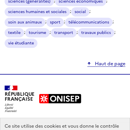
;
;
sciences (généralités)
sciences économiques
;
;
sciences humaines et sociales
social
;
;
;
soin aux animaux
sport
télécommunications
;
;
;
;
textile
tourisme
transport
travaux publics
vie étudiante
Haut de page
RÉPUBLIQUE
FRANÇAISE
education.gouv.fr
Ce site utilise des cookies et vous donne le contrôle