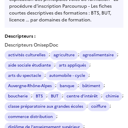
procédure d'inscription Parcoursup - Les fiches
courtes descriptives des formations : BTS, BUT,
licence ... par domaines de formation.
Descripteurs :
Descripteurs OnisepDoc
;
;
;
activités culturelles
agriculture
agroalimentaire
;
;
aide sociale étudiante
arts appliqués
;
;
arts du spectacle
automobile - cycle
;
;
;
Auvergne-Rhône-Alpes
banque
bâtiment
;
;
;
;
;
boucherie
BTS
BUT
centre d'intérêt
chimie
;
;
classe préparatoire aux grandes écoles
coiffure
;
commerce distribution
;
diplôme de l'enseignement supérieur