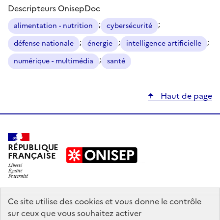
Descripteurs OnisepDoc
;
;
alimentation - nutrition
cybersécurité
;
;
;
défense nationale
énergie
intelligence artificielle
;
numérique - multimédia
santé
Haut de page
RÉPUBLIQUE
FRANÇAISE
education.gouv.fr
Ce site utilise des cookies et vous donne le contrôle
sur ceux que vous souhaitez activer