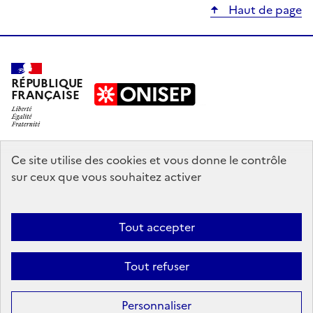
Haut de page
RÉPUBLIQUE
FRANÇAISE
education.gouv.fr
Ce site utilise des cookies et vous donne le contrôle
sur ceux que vous souhaitez activer
enseignementsup-recherche.gouv.fr
onisep.fr
Tout accepter
Mentions légales
Données personnelles
Plan du site
Contact
Tout refuser
Accessibilité : partiellement conforme
Sauf mention explicite de propriété intellectuelle détenue par des tiers,
Personnaliser
les contenus de ce site sont proposés sous
licence etalab-2.0