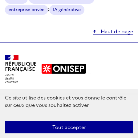
;
entreprise privée
IA générative
Haut de page
RÉPUBLIQUE
FRANÇAISE
education.gouv.fr
Ce site utilise des cookies et vous donne le contrôle
sur ceux que vous souhaitez activer
enseignementsup-recherche.gouv.fr
onisep.fr
Tout accepter
Mentions légales
Données personnelles
Plan du site
Contact