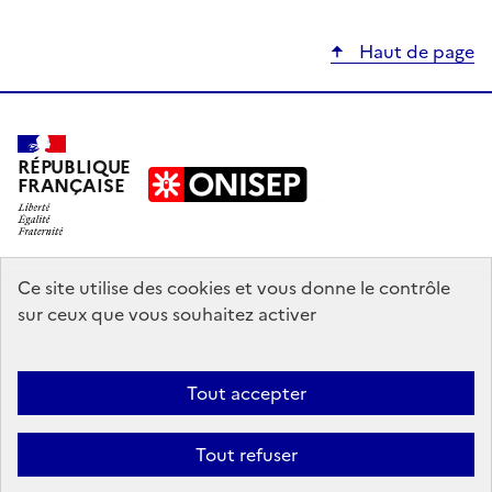
Haut de page
RÉPUBLIQUE
FRANÇAISE
education.gouv.fr
Ce site utilise des cookies et vous donne le contrôle
sur ceux que vous souhaitez activer
enseignementsup-recherche.gouv.fr
onisep.fr
Tout accepter
Mentions légales
Données personnelles
Plan du site
Contact
Tout refuser
Accessibilité : partiellement conforme