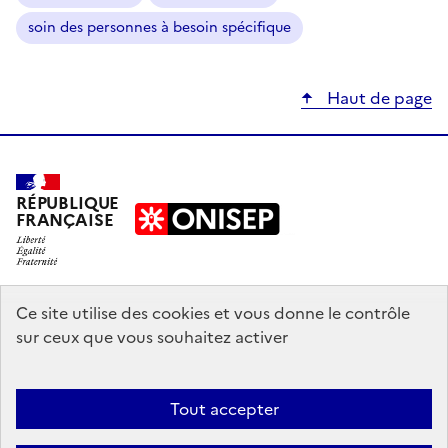
soin des personnes à besoin spécifique
Haut de page
RÉPUBLIQUE
FRANÇAISE
education.gouv.fr
Ce site utilise des cookies et vous donne le contrôle
sur ceux que vous souhaitez activer
enseignementsup-recherche.gouv.fr
onisep.fr
Tout accepter
Mentions légales
Données personnelles
Plan du site
Contact